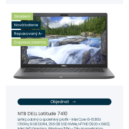
Skladem
Nová baterie
Repasovaný A-
Doprava zdarma
Objednat
NTB DELL Latitude 7410
Lehký, odolný a spolehlivý profík - Intel Core i5-10310U
1.70GHz, 8 GB DDR4, 256 GB SSD NVMe, 14" FHD (1920 x 1080),
Intel UHD Graphics, Windows 11 Pro - Díky kosmetickým