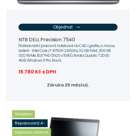
Objednat
NTB DELL Precision 7540
Profesionální pracovní notebook na CAD i grafiku s novou
baterií - Intel Core i7-9750H 2.60GHz, 32 GB RAM, 256 GB
SSD NVMe, 15,6" FHD (1920 x 1080), Nvidia Quadro T2000
4GB, Windows 11 Pro, Nová...
15 780 Kč s DPH
Záruka 25 měsíců.
Skladem
Repasovaný A-
Doprava zdarma