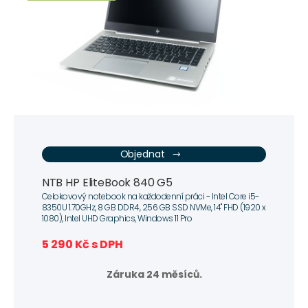
Objednat
NTB HP EliteBook 840 G5
Celokovový notebook na každodenní práci - Intel Core i5-
8350U 1.70GHz, 8 GB DDR4, 256 GB SSD NVMe, 14" FHD (1920 x
1080), Intel UHD Graphics, Windows 11 Pro
5 290 Kč s DPH
Záruka 24 měsíců.