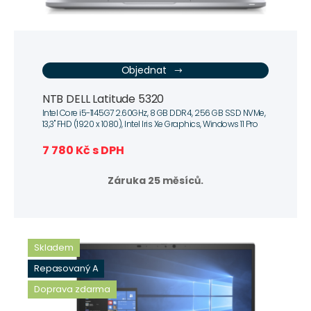
Objednat
NTB DELL Latitude 5320
Intel Core i5-1145G7 2.60GHz, 8 GB DDR4, 256 GB SSD NVMe,
13,3" FHD (1920 x 1080), Intel Iris Xe Graphics, Windows 11 Pro
7 780 Kč s DPH
Záruka 25 měsíců.
Skladem
Repasovaný A
Doprava zdarma