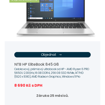
Objednat
NTB HP EliteBook 845 G8
Celokovový, prémiový ultrabook od HP - AMD Ryzen 5 PRO
5650U 2.30GHz, 16 GB DDR4, 256 GB SSD NVMe, 14" FHD
(1920 x 1080), AMD Radeon Graphics, Windows 11 Pro
8 690 Kč s DPH
Záruka 25 měsíců.