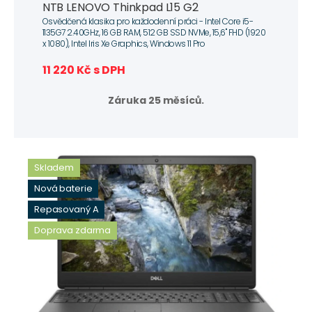
NTB LENOVO Thinkpad L15 G2
Osvědčená klasika pro každodenní práci - Intel Core i5-
1135G7 2.40GHz, 16 GB RAM, 512 GB SSD NVMe, 15,6" FHD (1920
x 1080), Intel Iris Xe Graphics, Windows 11 Pro
11 220 Kč s DPH
Záruka 25 měsíců.
Skladem
Nová baterie
Repasovaný A
Doprava zdarma