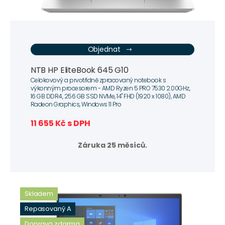
Objednat
NTB HP EliteBook 645 G10
Celokovový a prvotřídně zpracovaný notebook s
výkonným procesorem - AMD Ryzen 5 PRO 7530 2.00GHz,
16 GB DDR4, 256 GB SSD NVMe, 14" FHD (1920 x 1080), AMD
Radeon Graphics, Windows 11 Pro
11 655 Kč s DPH
Záruka 25 měsíců.
Skladem
Repasovaný A
Doprava zdarma