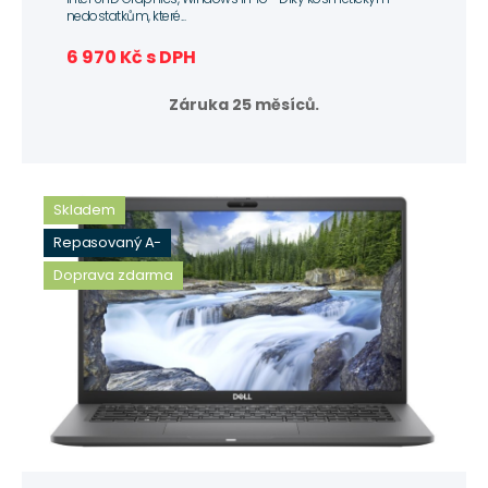
nedostatkům, které...
6 970 Kč s DPH
Záruka 25 měsíců.
Skladem
Repasovaný A-
Doprava zdarma