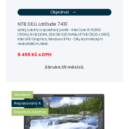
Objednat
NTB DELL Latitude 7410
Lehký, odolný a spolehlivý profík - Intel Core i5-10310U
1.70GHz, 8 GB DDR4, 256 GB SSD NVMe, 14" FHD (1920 x 1080),
Intel UHD Graphics, Windows 11 Pro - Díky kosmetickým
nedostatkům, které...
6 455 Kč s DPH
Záruka 25 měsíců.
Skladem
Repasovaný A
Doprava zdarma