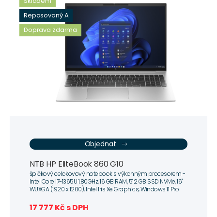
Skladem
Repasovaný A
Doprava zdarma
Objednat
NTB HP EliteBook 860 G10
špičkový celokovový notebook s výkonným procesorem -
Intel Core i7-1365U 1.80GHz, 16 GB RAM, 512 GB SSD NVMe, 16"
WUXGA (1920 x 1200), Intel Iris Xe Graphics, Windows 11 Pro
17 777 Kč s DPH