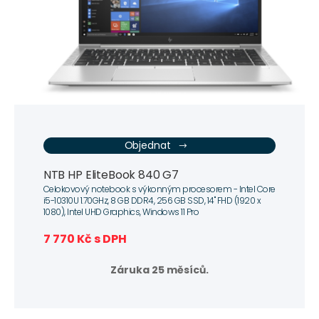
Objednat
NTB HP EliteBook 840 G7
Celokovový notebook s výkonným procesorem - Intel Core
i5-10310U 1.70GHz, 8 GB DDR4, 256 GB SSD, 14" FHD (1920 x
1080), Intel UHD Graphics, Windows 11 Pro
7 770 Kč s DPH
Záruka 25 měsíců.