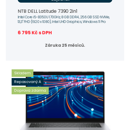
NTB DELL Latitude 7390 2in1
Intel Core i5-8350U 1.70GHz, 8 GB DDR4, 256 GB SSD NVMe,
13,3" FHD (1920 x 1080), Intel UHD Graphics, Windows 11 Pro
6 795 Kč s DPH
Záruka 25 měsíců.
Skladem
Repasovaný A
Doprava zdarma