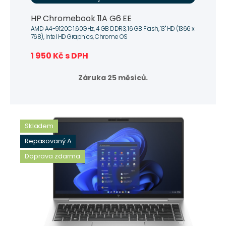
HP Chromebook 11A G6 EE
AMD A4-9120C 1.60GHz, 4 GB DDR3, 16 GB Flash, 13" HD (1366 x
768), Intel HD Graphics, Chrome OS
1 950 Kč s DPH
Záruka 25 měsíců.
Skladem
Repasovaný A
Doprava zdarma