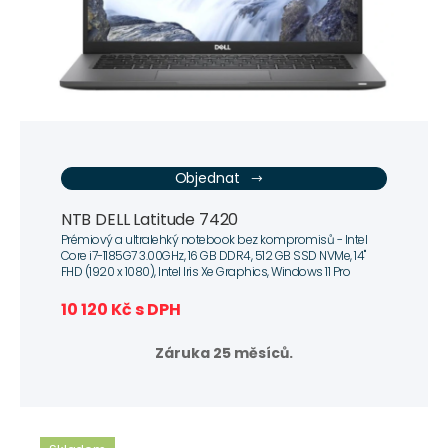
Objednat
NTB DELL Latitude 7420
Prémiový a ultralehký notebook bez kompromisů - Intel
Core i7-1185G7 3.00GHz, 16 GB DDR4, 512 GB SSD NVMe, 14"
FHD (1920 x 1080), Intel Iris Xe Graphics, Windows 11 Pro
10 120 Kč s DPH
Záruka 25 měsíců.