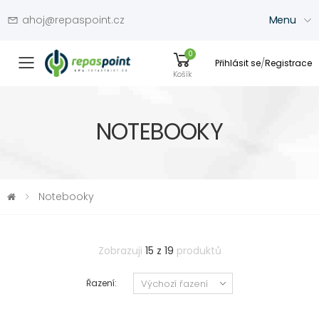
ahoj@repaspoint.cz
Menu
0
/
Přihlásit se
Registrace
Přepínač menu
Košík
NOTEBOOKY
Notebooky
Zobrazuji
15 z 19
produktů
Řazení: