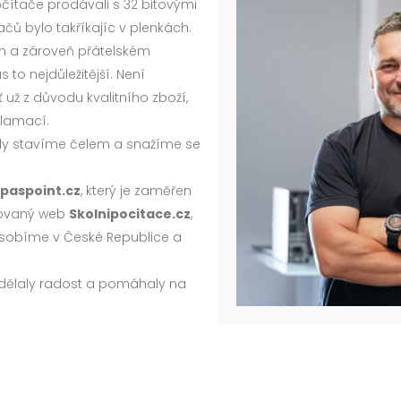
očítače prodávali s 32 bitovými
čů bylo takříkajíc v plenkách.
ém a zároveň přátelském
to nejdůležitější. Není
 už z důvodu kvalitního zboží,
klamací.
y stavíme čelem a snažíme se
paspoint.cz
, který je zaměřen
izovaný web
Skolnipocitace.cz
,
 Působíme v České Republice a
 dělaly radost a pomáhaly na