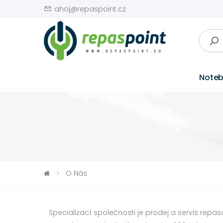
ahoj@repaspoint.cz
Note
O Nás
Specializací společnosti je prodej a servis repa