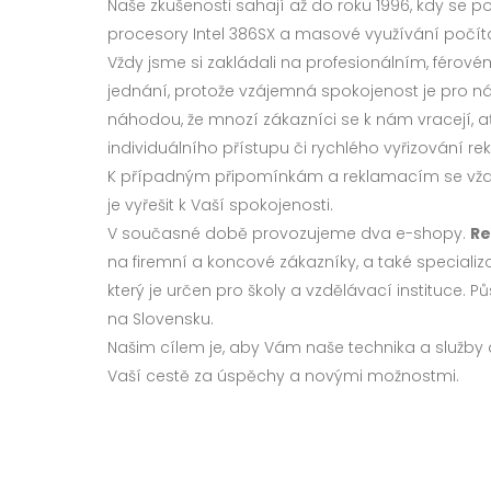
Naše zkušenosti sahají až do roku 1996, kdy se p
procesory Intel 386SX a masové využívání počíta
Vždy jsme si zakládali na profesionálním, férov
jednání, protože vzájemná spokojenost je pro nás 
náhodou, že mnozí zákazníci se k nám vracejí, ať
individuálního přístupu či rychlého vyřizování re
K případným připomínkám a reklamacím se vžd
je vyřešit k Vaší spokojenosti.
V současné době provozujeme dva e-shopy.
Re
na firemní a koncové zákazníky, a také special
který je určen pro školy a vzdělávací instituce.
na Slovensku.
Našim cílem je, aby Vám naše technika a služby
Vaší cestě za úspěchy a novými možnostmi.