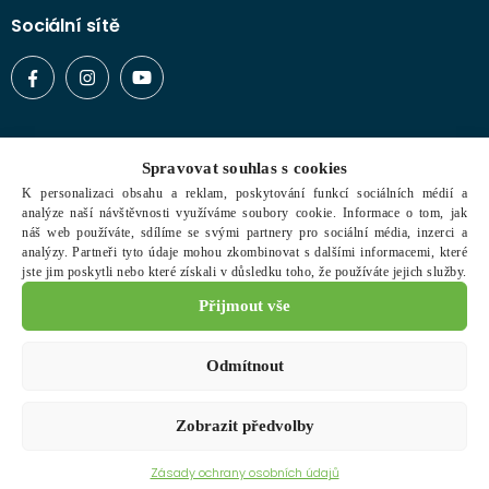
Sociální sítě
Vše o nákupu
Spravovat souhlas s cookies
Typy zboží
K personalizaci obsahu a reklam, poskytování funkcí sociálních médií a
analýze naší návštěvnosti využíváme soubory cookie. Informace o tom, jak
Doprava a platba
náš web používáte, sdílíme se svými partnery pro sociální média, inzerci a
analýzy. Partneři tyto údaje mohou zkombinovat s dalšími informacemi, které
Obchodní podmínky
jste jim poskytli nebo které získali v důsledku toho, že používáte jejich služby.
Reklamační řád
Přijmout vše
Ochrana osobních údajů
Odmítnout
Zobrazit předvolby
Copyright © 2021 Expert Dev. Všechna práva vyhrazena.
Zásady ochrany osobních údajů