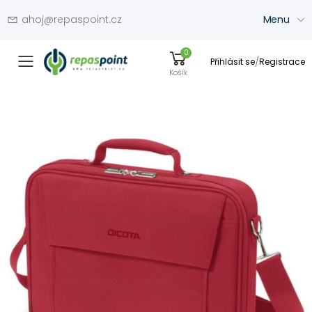
ahoj@repaspoint.cz
Menu
0
/
Přihlásit se
Registrace
Přepínač menu
Košík